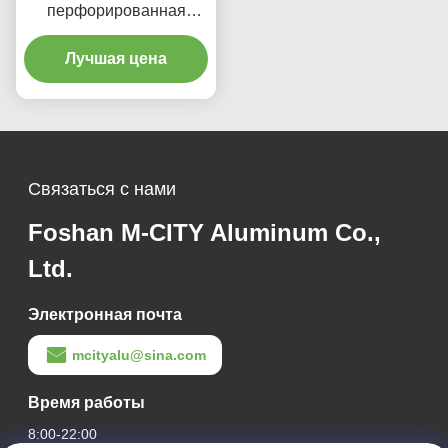
перфорированная
алюминиевая панель с
пользовательскими
Лучшая цена
цветами RAL и
лазерными вырезами
для облицовки фасадов
Связаться с нами
Foshan M-CITY Aluminum Co.,
Ltd.
Электронная почта
mcityalu@sina.com
Время работы
8:00-22:00