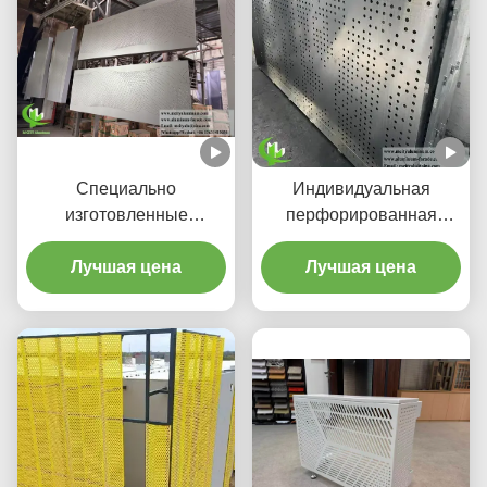
Специально
Индивидуальная
изготовленные
перфорированная
гредиентные
алюминиевая
перфорированные
Лучшая цена
потолочная система с
Лучшая цена
алюминиевые фасады и
подсветкой, встроенным
панели экрана
корпусом для
светодиодов и узорами,
вырезанными лазером
на станке с ЧПУ