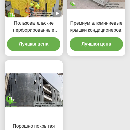
Пользовательские
Премиум алюминиевые
перфорированные
крышки кондиционеров.
алюминиевые
облицовочные панели с
Лучшая цена
Лучшая цена
ЧПУ из сплава 3003
H14/H24 с покрытием
PVDF для фасадов
Порошно покрытая