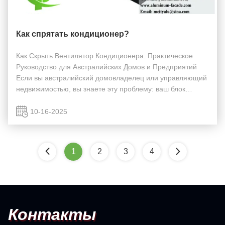
Как спрятать кондиционер?
Как Скрыть Вентилятор Кондиционера: Практическое
Руководство для Австралийских Домов и Предприятий
Если вы австралийский домовладелец или управляющий
недвижимостью, вы знаете эту проблему: ваш блок
вентилятора кондиционера (наружный компрессор)
является необходимой опорой в жаркое лето и холодную
10-16-2025
зи...
1
2
3
4
Контакты