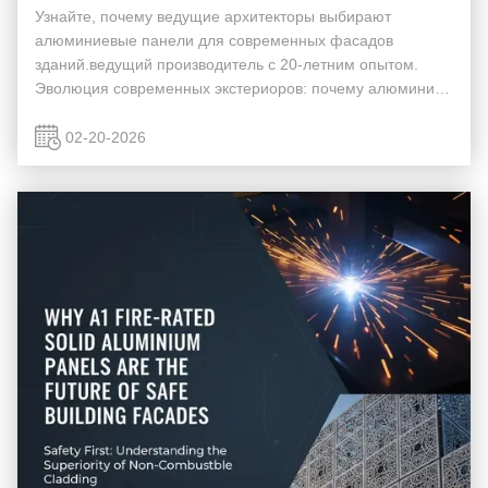
Узнайте, почему ведущие архитекторы выбирают
алюминиевые панели для современных фасадов
зданий.ведущий производитель с 20-летним опытом.
Эволюция современных экстериоров: почему алюминий
является лидером В стремительно развивающемся мире
архитектуры выбор фасадного материала больше не
02-20-2026
только эстетич...