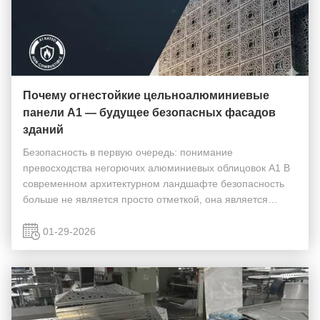
Почему огнестойкие цельноалюминиевые
панели A1 — будущее безопасных фасадов
зданий
Безопасность в первую очередь: понимание
превосходства негорючих алюминиевых облицовок А1 В
современном архитектурном ландшафте безопасность
больше не является просто отметкой, она является
обязательным требованием.и Австралия, спрос наА1
Материалы, предназначенные для использования в
01-29-2026
огнедостигла р...