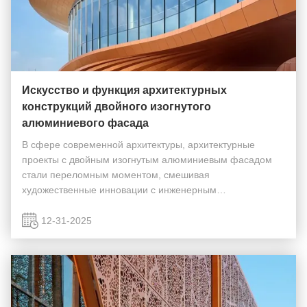
Искусство и функция архитектурных
конструкций двойного изогнутого
алюминиевого фасада
В сфере современной архитектуры, архитектурные
проекты с двойным изогнутым алюминиевым фасадом
стали переломным моментом, смешивая
художественные инновации с инженерным
совершенством.Скульптурные экстерьеры
переопределяют визуальный язык зданий, выходя за
12-31-2025
рамки жестких прямолинейных форм для создани...