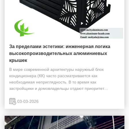
За пределами эстетики: инженерная логика
высокопроизводительных алюминиевых
крышек
В мире современной архитектуры наружный блок
кондиционера (КК) часто рассматривается как
необходимая неприглядность. В то время как
застройщики и домовладельцы отдают приоритет
эстетической гармонии, установка неправильного кожуха
может привести к тепловому рециркуляции, перегрузке
03-03-2026
компрессора и зна...