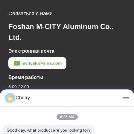
Связаться с нами
Foshan M-CITY Aluminum Co.,
Ltd.
Электронная почта
mcityalu@sina.com
Время работы
8:00-22:00
Cherry
Наш адрес
Адрес компании
6:06 AM
Индустриальный парк Хегуи, Лишуй, Наньхай Фошань
Гуандун П.Р. Китай.
Good day, what product are you looking for?