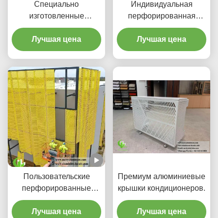
Специально
Индивидуальная
изготовленные
перфорированная
гредиентные
алюминиевая
перфорированные
Лучшая цена
потолочная система с
Лучшая цена
алюминиевые фасады и
подсветкой, встроенным
панели экрана
корпусом для
светодиодов и узорами,
вырезанными лазером
на станке с ЧПУ
Пользовательские
Премиум алюминиевые
перфорированные
крышки кондиционеров.
алюминиевые
облицовочные панели с
Лучшая цена
Лучшая цена