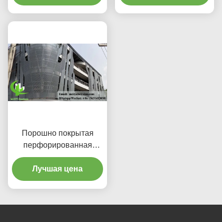
ЧПУ из сплава 3003
H14/H24 с покрытием
PVDF для фасадов
Порошно покрытая
перфорированная
алюминиевая панель с
пользовательскими
Лучшая цена
цветами RAL и
лазерными вырезами
для облицовки фасадов