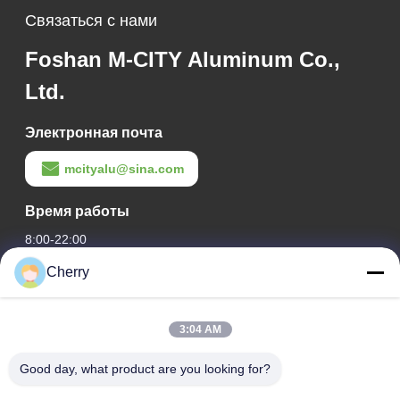
Связаться с нами
Foshan M-CITY Aluminum Co.,
Ltd.
Электронная почта
mcityalu@sina.com
Время работы
8:00-22:00
Cherry
Наш адрес
Адрес компании
3:04 AM
Индустриальный парк Хегуи, Лишуй, Наньхай Фошань
Гуандун П.Р. Китай.
Good day, what product are you looking for?
Адрес завода