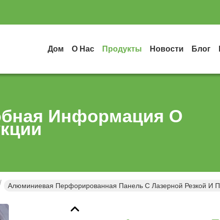
Дом
О Нас
Продукты
Новости
Блог
бная Информация О
кции
Алюминиевая Перфорированная Панель С Лазерной Резкой И 