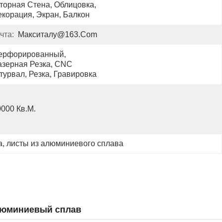
торная Стена, Облицовка, 
екорация, Экран, Балкон
чта:
Макситалу@163.com
ерфорированный, 
азерная Резка, CNC 
турвал, Резка, Гравировка
000 Кв.м.
а
, 
листы из алюминиевого сплава
люминиевый сплав