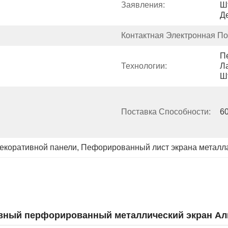
Заявления:
Ш
Д
Контактная Электронная По
П
Технологии:
Л
Ш
Поставка Способности:
60
екоративной панели
, 
Пефорированный лист экрана металл
ивный перфорированный металлический экран А