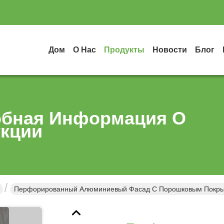
Дом
О Нас
Продукты
Новости
Блог
бная Информация О
кции
Перфорированный Алюминиевый Фасад С Порошковым Покрыти