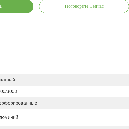
а
Поговорите Сейчас
линный
100/3003
ерфорированные
люминий