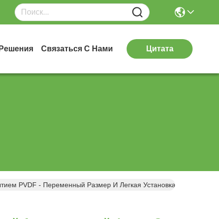
Решения
Связаться С Нами
Цитата
ем PVDF - Переменный Размер И Легкая Установка Для Покупат