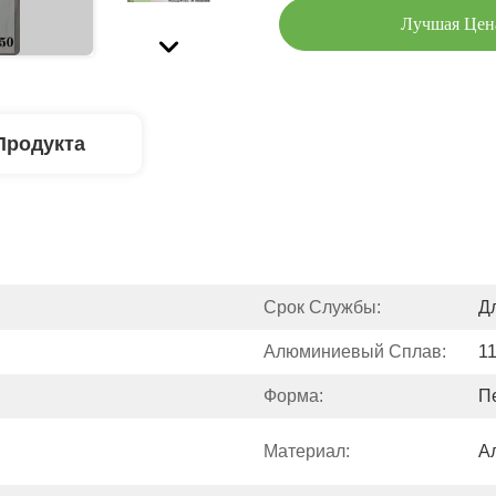
Лучшая Цен
Продукта
Срок Службы:
Д
Алюминиевый Сплав:
1
Форма:
П
Материал:
А