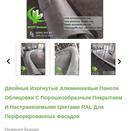
Двойные Изогнутые Алюминиевые Панели
Облицовки С Порошкообразным Покрытием
И Настраиваемыми Цветами RAL Для
Перфорированных Фасадов
Название Бренда: