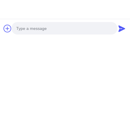
3D металлическая фасадная стена
Photo
Video Call
Audio Call