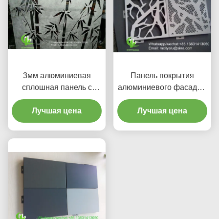
3мм алюминиевая
Панель покрытия
сплошная панель с
алюминиевого фасада с
бамбуковым рисунком и
настраиваемыми
PVDF-покрытием для
Лучшая цена
узорами в 1000x2000
Лучшая цена
облицовки фасадов
мм