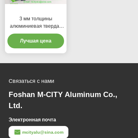
3 мм толщины
алюминиевая твердая
панель с краской PVDF
для настраиваемой
Лучшая цена
фасадной облицовки
Связаться с нами
Foshan M-CITY Aluminum Co.,
Ltd.
Электронная почта
mcityalu@sina.com