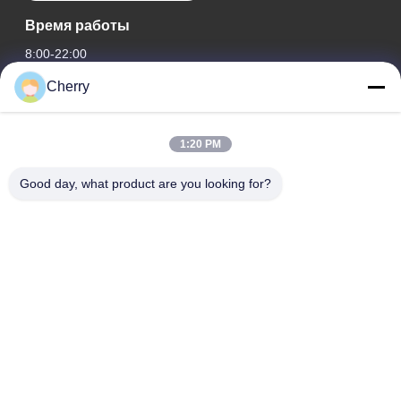
Время работы
8:00-22:00
Cherry
Наш адрес
Адрес компании
1:20 PM
Индустриальный парк Хегуи, Лишуй, Наньхай Фошань
Гуандун П.Р. Китай.
Good day, what product are you looking for?
Адрес завода
Индустриальный парк Хегуи, Лишуй, Наньхай Фошань
Гуандун П.Р. Китай.
Телефон
0086-13631413050