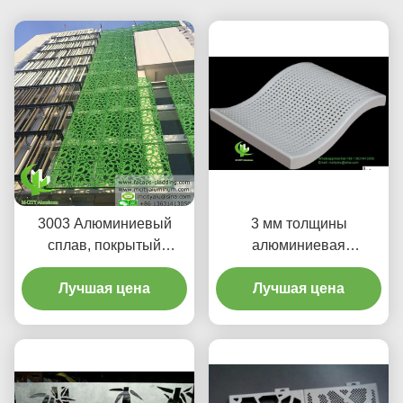
3003 Алюминиевый
3 мм толщины
сплав, покрытый
алюминиевая
порошком,
облицовочная панель с
настраиваемый дизайн,
Лучшая цена
краской PVDF для
Лучшая цена
металлическая завеса,
индивидуальных узоров
алюминиевая фасадная
фасады и шторы стены
облицовка